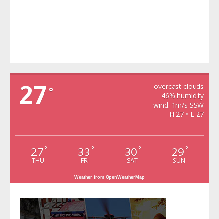
VIDRA
27
overcast clouds
°
46% humidity
wind: 1m/s SSW
H 27 • L 27
27
33
30
29
°
°
°
°
THU
FRI
SAT
SUN
Weather from OpenWeatherMap