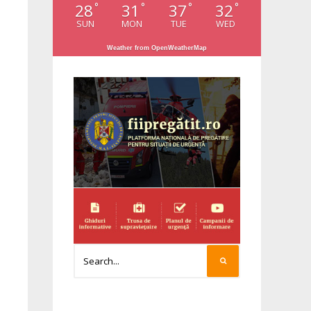
28
31
37
32
°
°
°
°
SUN
MON
TUE
WED
Weather from OpenWeatherMap