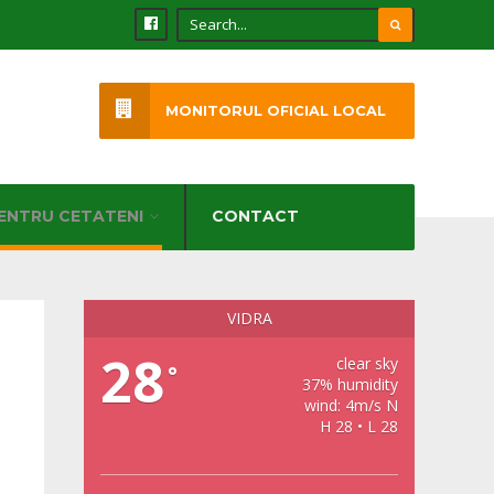
MONITORUL OFICIAL LOCAL
ENTRU CETATENI
CONTACT
VIDRA
28
clear sky
°
37% humidity
wind: 4m/s N
H 28 • L 28