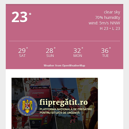
VIDRA
23
clear sky
°
70% humidity
wind: 5m/s NNW
H 23 • L 23
29
28
32
36
°
°
°
°
SAT
SUN
MON
TUE
Weather from OpenWeatherMap