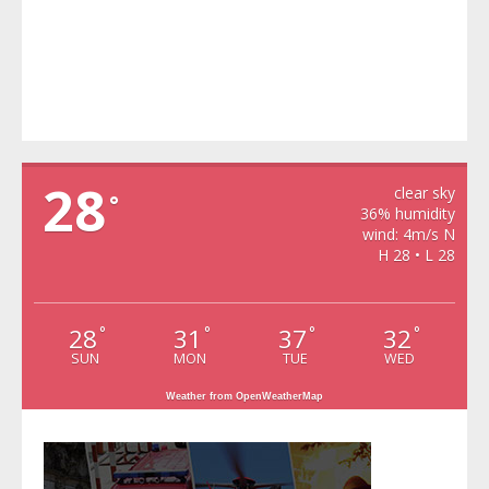
VIDRA
28
clear sky
°
36% humidity
wind: 4m/s N
H 28 • L 28
28
31
37
32
°
°
°
°
SUN
MON
TUE
WED
Weather from OpenWeatherMap