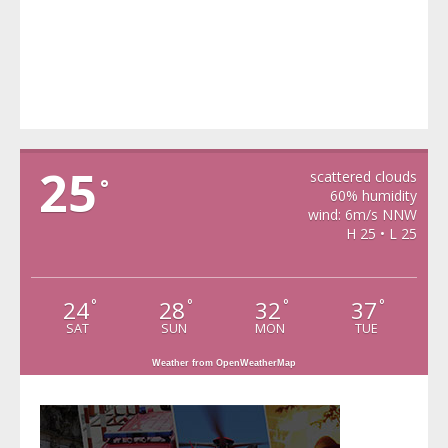
VIDRA
25
scattered clouds
°
60% humidity
wind: 6m/s NNW
H 25 • L 25
24
28
32
37
°
°
°
°
SAT
SUN
MON
TUE
Weather from OpenWeatherMap