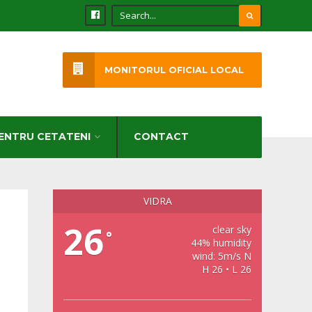
MONITORUL OFICIAL LOCAL
ENTRU CETATENI
CONTACT
VIDRA
26
clear sky
°
44% humidity
wind: 5m/s N
H 26 • L 26