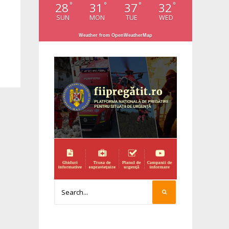
28
31
37
32
°
°
°
°
SUN
MON
TUE
WED
Weather from OpenWeatherMap