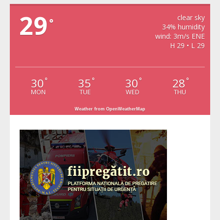
29
clear sky
°
34% humidity
wind: 3m/s ENE
H 29 • L 29
30
35
30
28
°
°
°
°
MON
TUE
WED
THU
Weather from OpenWeatherMap