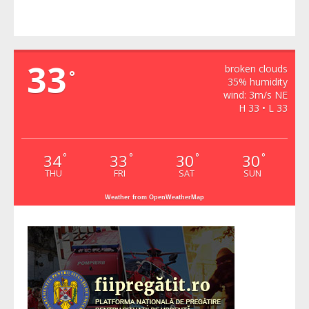
VIDRA
33
broken clouds
°
35% humidity
wind: 3m/s NE
H 33 • L 33
34
33
30
30
°
°
°
°
THU
FRI
SAT
SUN
Weather from OpenWeatherMap