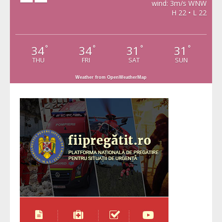
wind: 3m/s WNW
H 22 • L 22
34
34
31
31
°
°
°
°
THU
FRI
SAT
SUN
Weather from OpenWeatherMap