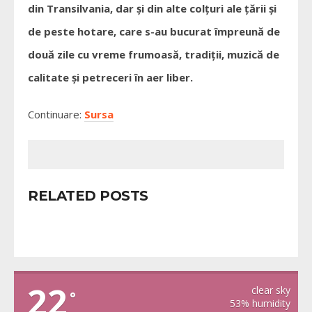
din Transilvania, dar și din alte colțuri ale țării și
de peste hotare, care s-au bucurat împreună de
două zile cu vreme frumoasă, tradiții, muzică de
calitate și petreceri în aer liber.
Continuare:
Sursa
RELATED POSTS
VIDRA
22
clear sky
°
53% humidity