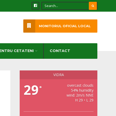
MONITORUL OFICIAL LOCAL
ENTRU CETATENI
CONTACT
VIDRA
29
overcast clouds
°
54% humidity
wind: 2m/s NNE
H 29 • L 29