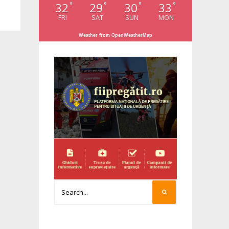
32
29
30
33
°
°
°
°
FRI
SAT
SUN
MON
Weather from OpenWeatherMap