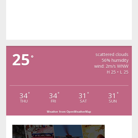
VIDRA
25
scattered clouds
°
56% humidity
wind: 2m/s WNW
H 25 • L 25
34
34
31
31
°
°
°
°
THU
FRI
SAT
SUN
Weather from OpenWeatherMap