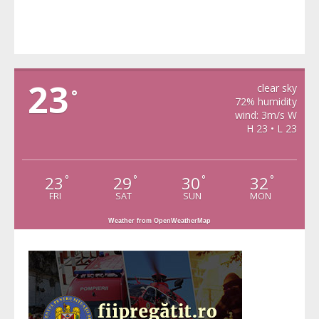
VIDRA
23
clear sky
°
72% humidity
wind: 3m/s W
H 23 • L 23
23
29
30
32
°
°
°
°
FRI
SAT
SUN
MON
Weather from OpenWeatherMap