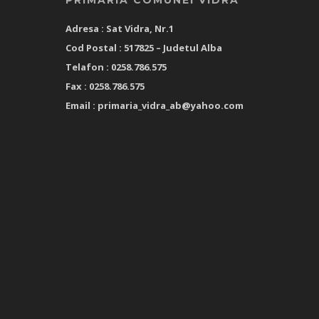
PRIMARIA COMUNEI VIDRA
Adresa : Sat Vidra, Nr.1
Cod Postal : 517825 –
Judetul Alba
Telafon : 0258.786.575
Fax : 0258.786.575
Email :
primaria_vidra_ab@yahoo.com