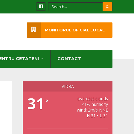
MONITORUL OFICIAL LOCAL
ENTRU CETATENI
CONTACT
VIDRA
31
overcast clouds
°
41% humidity
wind: 2m/s NNE
H 31 • L 31