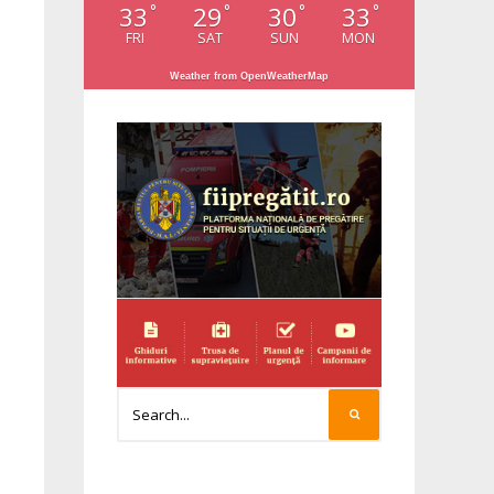
33
29
30
33
°
°
°
°
FRI
SAT
SUN
MON
Weather from OpenWeatherMap